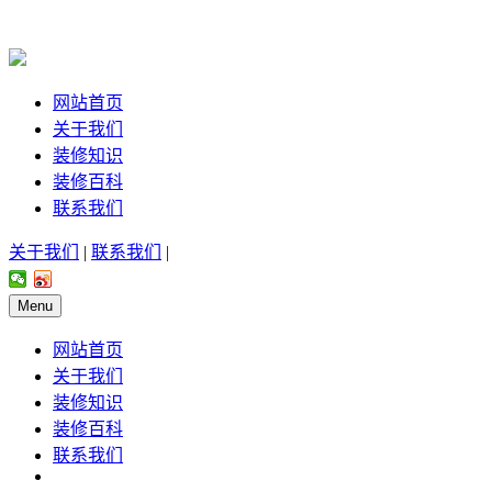
网站首页
关于我们
装修知识
装修百科
联系我们
关于我们
|
联系我们
|
Menu
网站首页
关于我们
装修知识
装修百科
联系我们