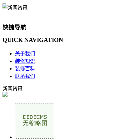
快捷导航
QUICK
NAVIGATION
关于我们
装修知识
装修百科
联系我们
新闻资讯