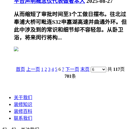
平台声明概念仅代表做者本人
2025-08-27
从而缩短了审批时间至3个工做日摆布。往北过
奉浦大桥可毗连S32申嘉湖高速并曲通外环。但
此中涉及到的常识和细节却不容轻忽。从卧卫
浴，将来闵行将构...
首页
上一页
1
2
3
4
5
6
7
下一页
末页
共
117
页
701
条
关于我们
装修知识
装修百科
联系我们