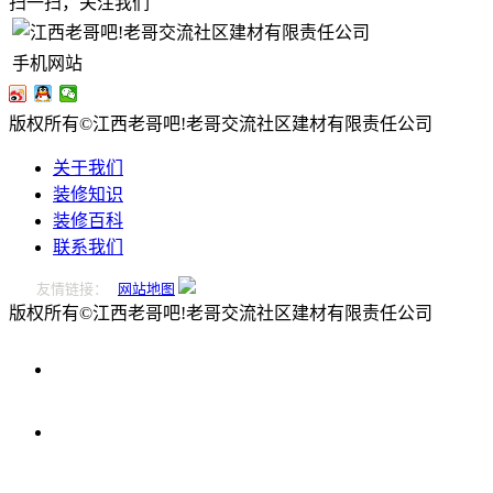
扫一扫，关注我们
手机网站
版权所有©江西老哥吧!老哥交流社区建材有限责任公司
关于我们
装修知识
装修百科
联系我们
友情链接：
网站地图
版权所有©江西老哥吧!老哥交流社区建材有限责任公司
0796-
2221166
在
线
留