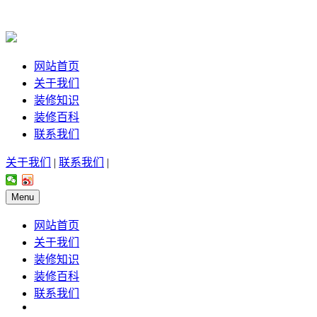
网站首页
关于我们
装修知识
装修百科
联系我们
关于我们
|
联系我们
|
Menu
网站首页
关于我们
装修知识
装修百科
联系我们