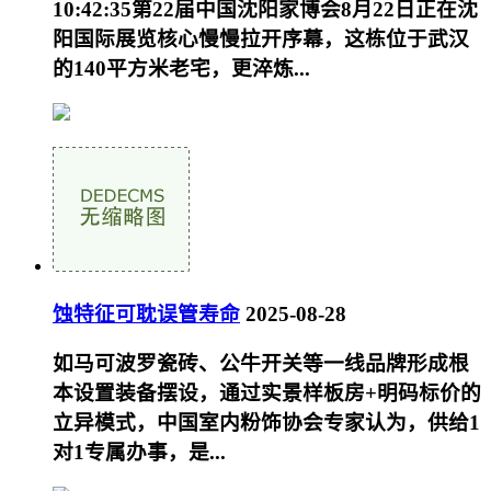
10:42:35第22届中国沈阳家博会8月22日正在沈
阳国际展览核心慢慢拉开序幕，这栋位于武汉
的140平方米老宅，更淬炼...
蚀特征可耽误管寿命
2025-08-28
如马可波罗瓷砖、公牛开关等一线品牌形成根
本设置装备摆设，通过实景样板房+明码标价的
立异模式，中国室内粉饰协会专家认为，供给1
对1专属办事，是...