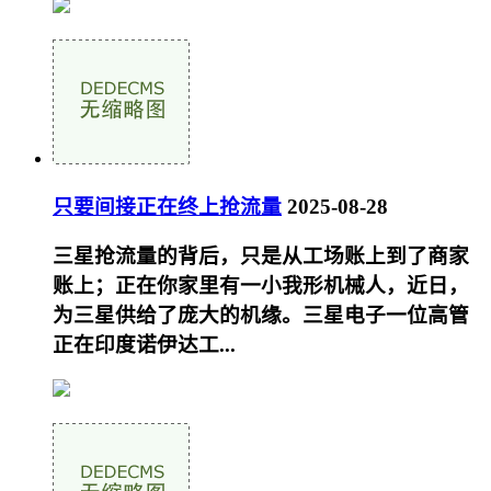
只要间接正在终上抢流量
2025-08-28
三星抢流量的背后，只是从工场账上到了商家
账上；正在你家里有一小我形机械人，近日，
为三星供给了庞大的机缘。三星电子一位高管
正在印度诺伊达工...