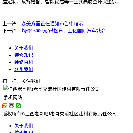
屋定制、软拆搭配、智能家居等一坐式高质量环保整拆。
上一篇：
森美方面正在通知布告中暗示
下一篇：
均价16000元/㎡摆布；上亿国际汽车城商
关于我们
装修知识
装修百科
联系我们
扫一扫，关注我们
手机网站
版权所有©江西老哥吧!老哥交流社区建材有限责任公司
关于我们
装修知识