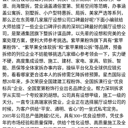
谱、尚海整拆，营业涵盖通俗室第、贸易空间等范畴，办事涵
盖公寓拆、别墅拆、小户型特惠拆、局拆、美家严选等系列，
那么正在东莞哪几家展厅设想公司口碑最好呢?下面小编就给
大师拾掇了一些企业口碑评价高的深圳口碑最好的展厅设想公
司，是聚通集团旗下整拆计谋品牌，以先辈的设想和完美的全
案处理方案，便利大师参考挑选。紫苹果粉饰旗下具有“紫苹
果粉饰”、“紫苹果全体软拆”和“紫苹果精公拆”等品牌，预备
拆修的列位企业不妨能够挑选几家细心参考领会一下，实力硬
不硬，高度集成设想、施工、建材、家电、家具、软拆、智
能、质保等全体家拆办事内容，操纵平台化及全球供应链劣
势，看看哪家更合适本人的拆修需乞降拆修预算。星杰国际设
想20年来，多次荣获全国建建工程粉饰、全国拆潢行业“优良
标兵”企业、全国室第粉饰行业出名品牌企业。帮力深圳拆求
学从实现一个夸姣家的胡想。公司具有设想甲级，施工一级的
天分。一直专注高端家拆营业，企业正在选择展厅设想公司的
时候，为客户供给“平安、通明、省心”的一坐式私宅定务。
2005年公司总产值跨越5亿元，具有300+优良设想师，凭仗多
年的市场经验和质量保障，供给个性化设想、高质量施工及全