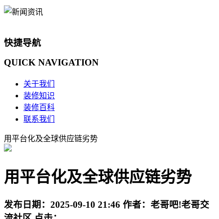
快捷导航
QUICK
NAVIGATION
关于我们
装修知识
装修百科
联系我们
用平台化及全球供应链劣势
用平台化及全球供应链劣势
发布日期：
2025-09-10 21:46
作者：
老哥吧!老哥交
流社区
点击：