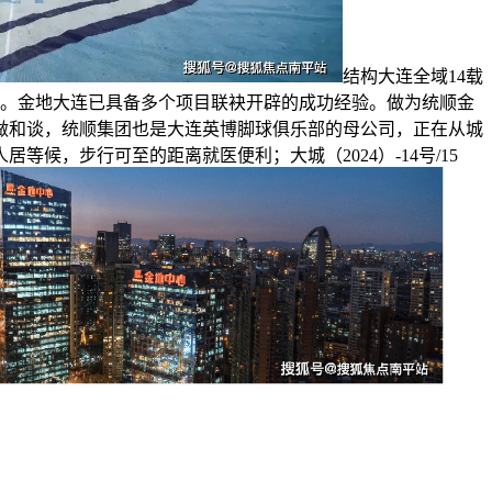
结构大连全域14载
殊荣。金地大连已具备多个项目联袂开辟的成功经验。做为统顺金
做和谈，统顺集团也是大连英博脚球俱乐部的母公司，正在从城
，步行可至的距离就医便利；大城（2024）-14号/15