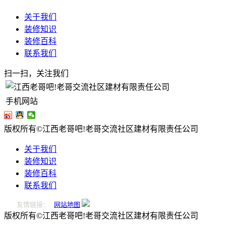
关于我们
装修知识
装修百科
联系我们
扫一扫，关注我们
手机网站
版权所有©江西老哥吧!老哥交流社区建材有限责任公司
关于我们
装修知识
装修百科
联系我们
友情链接：
网站地图
版权所有©江西老哥吧!老哥交流社区建材有限责任公司