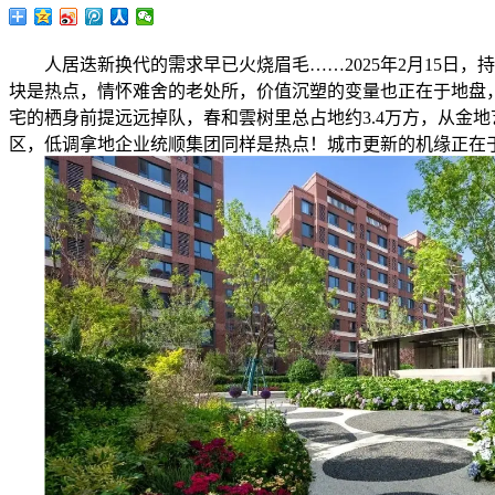
人居迭新换代的需求早已火烧眉毛……2025年2月15日，
块是热点，情怀难舍的老处所，价值沉塑的变量也正在于地盘，
宅的栖身前提远远掉队，春和雲树里总占地约3.4万方，从金
区，低调拿地企业统顺集团同样是热点！城市更新的机缘正在