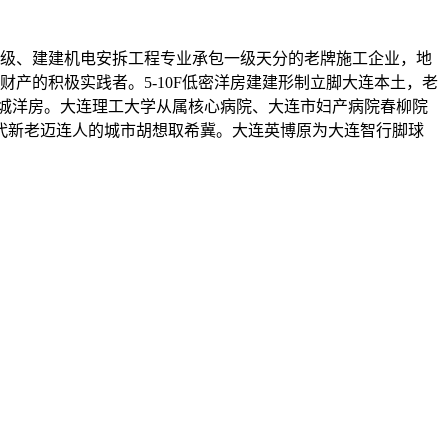
一级、建建机电安拆工程专业承包一级天分的老牌施工企业，地
产的积极实践者。5-10F低密洋房建建形制立脚大连本土，老
地城洋房。大连理工大学从属核心病院、大连市妇产病院春柳院
代新老迈连人的城市胡想取希冀。大连英博原为大连智行脚球