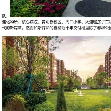
队，
连化物所、核心病院、育明新校区、周二小学、大连暖房子工
代的新篇章。然而如斯醇熟的春柳近十年交付楼盘除了春柳公